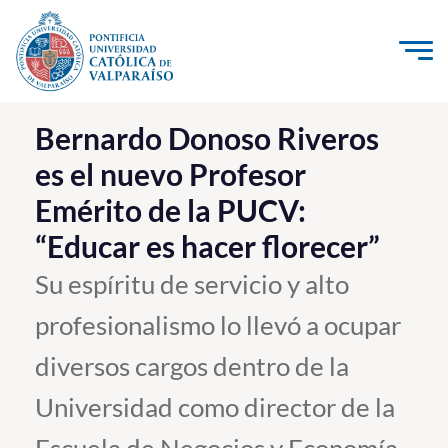
Click acá para ir directamente al contenido
La Universidad
Bernardo Donoso Riveros
es el nuevo Profesor
Investigación, Creación e Innovación
Emérito de la PUCV:
PUCV Internacional
“Educar es hacer florecer”
Vinculación con el Medio
Su espíritu de servicio y alto
Admisión
profesionalismo lo llevó a ocupar
Pregrado
diversos cargos dentro de la
Postgrado
Universidad como director de la
Formación Continua