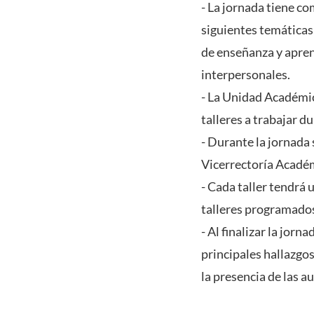
- La jornada tiene co
siguientes temáticas:
de enseñanza y apren
interpersonales.
- La Unidad Académic
talleres a trabajar d
- Durante la jornada 
Vicerrectoría Académ
- Cada taller tendrá 
talleres programado
- Al finalizar la jor
principales hallazgos
la presencia de las 