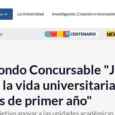
La Universidad
Investigación, Creación e Innovació
ón
ni
ondo Concursable "
 la vida universitari
s de primer año"
jetivo apoyar a las unidades académicas