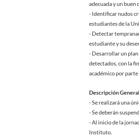
adecuada y un buen 
- Identificar nudos c
estudiantes de la U
- Detectar tempranam
estudiante y su des
- Desarrollar un pla
detectados, con la f
académico por parte 
Descripción General
- Se realizará una ún
- Se deberán suspende
- Al inicio de la jor
Instituto.