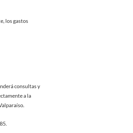
e, los gastos
enderá consultas y
ectamente a la
Valparaíso.
785.