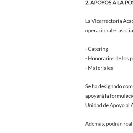
2. APOYOS A LA P
La Vicerrectoría Aca
operacionales asocia
- Catering
- Honorarios de los p
- Materiales
Se ha designado como
apoyará la formulaci
Unidad de Apoyo al A
Además, podrán realiz