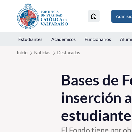
Click acá para ir directamente al contenido
Admisi
Estudiantes
Académicos
Funcionarios
Alum
Inicio
Noticias
Destacadas
Bases de F
inserción a
estudiante
El Fondo tiene por ob