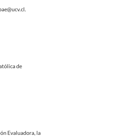
pae@ucv.cl.
atólica de
ión Evaluadora, la