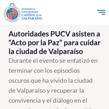
Click acá para ir directamente al contenido
La Universidad
Autoridades PUCV asisten a
“Acto por la Paz” para cuidar
Investigación, Creación e Innovación
la ciudad de Valparaíso
PUCV Internacional
Vinculación con el Medio
Durante el evento se enfatizó en
terminar con los episodios
Admisión
oscuros que ha vivido la ciudad
Pregrado
de Valparaíso y recuperar la
Postgrado
convivencia y el diálogo en el
Formación Continua