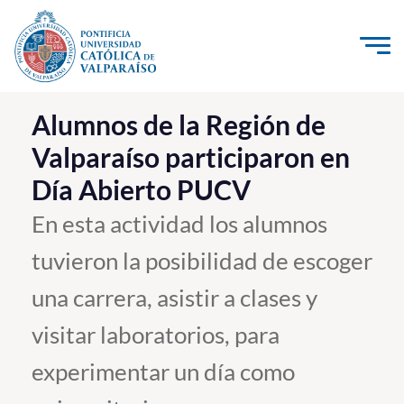
Click acá para ir directamente al contenido
La Universidad
Alumnos de la Región de
Valparaíso participaron en
Investigación, Creación e Innovación
Día Abierto PUCV
PUCV Internacional
Vinculación con el Medio
En esta actividad los alumnos
tuvieron la posibilidad de escoger
Admisión
una carrera, asistir a clases y
Pregrado
visitar laboratorios, para
Postgrado
experimentar un día como
Formación Continua