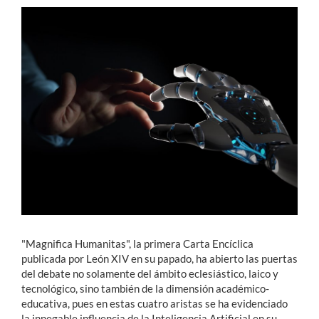
Estudiantes
Académicos
Funcionarios
Alumni
English
"Magnifica Humanitas", la primera Carta Encíclica
publicada por León XIV en su papado, ha abierto las puertas
del debate no solamente del ámbito eclesiástico, laico y
tecnológico, sino también de la dimensión académico-
educativa, pues en estas cuatro aristas se ha evidenciado
la innegable influencia de la Inteligencia Artificial en su