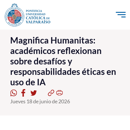
Click acá para ir directamente al contenido
La Universidad
Magnifica Humanitas:
académicos reflexionan
Investigación, Creación e Innovación
sobre desafíos y
PUCV Internacional
responsabilidades éticas en
Vinculación con el Medio
uso de IA
Admisión
Jueves 18 de junio de 2026
Pregrado
Postgrado
Formación Continua