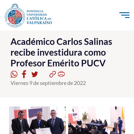
Click acá para ir directamente al contenido
La Universidad
Académico Carlos Salinas
recibe investidura como
Investigación, Creación e Innovación
Profesor Emérito PUCV
PUCV Internacional
Vinculación con el Medio
Viernes 9 de septiembre de 2022
Admisión
Pregrado
Postgrado
Formación Continua