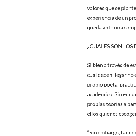
valores que se plante
experiencia de un pr
queda ante una compl
¿CUÁLES SON LOS 
Si bien a través de e
cual deben llegar no 
propio poeta, práctic
académico. Sin embar
propias teorías a par
ellos quienes escoge
“Sin embargo, tambié