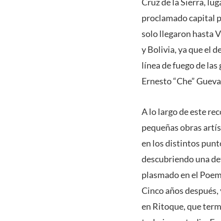
Cruz de la Sierra, lu
proclamado capital p
solo llegaron hasta V
y Bolivia, ya que el 
línea de fuego de las
Ernesto “Che” Gueva
A lo largo de este re
pequeñas obras artís
en los distintos pun
descubriendo una det
plasmado en el Poema 
Cinco años después, 
en Ritoque, que term