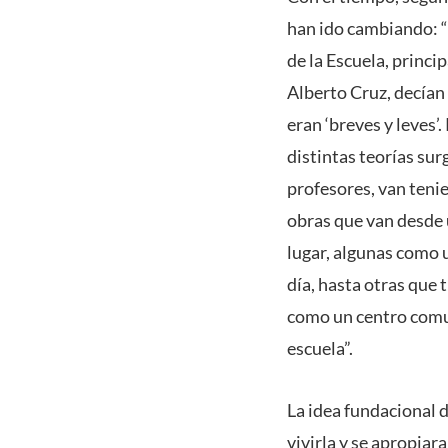
han ido cambiando: 
de la Escuela, princ
Alberto Cruz, decían
eran ‘breves y leves’.
distintas teorías surg
profesores, van teni
obras que van desde 
lugar, algunas como 
día, hasta otras que
como un centro comun
escuela”.
La idea fundacional d
vivirla y se apropiar