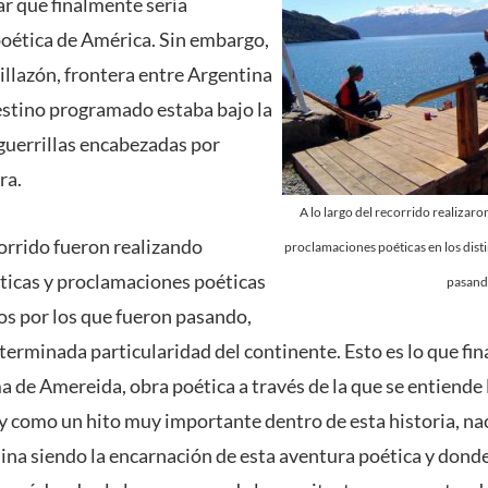
gar que finalmente sería
oética de América. Sin embargo,
illazón, frontera entre Argentina
destino programado estaba bajo la
 guerrillas encabezadas por
ra.
A lo largo del recorrido realizaro
corrido fueron realizando
proclamaciones poéticas en los dist
ticas y proclamaciones poéticas
pasand
tos por los que fueron pasando,
erminada particularidad del continente. Esto es lo que f
de Amereida, obra poética a través de la que se entiende la
y como un hito muy importante dentro de esta historia, na
ina siendo la encarnación de esta aventura poética y donde