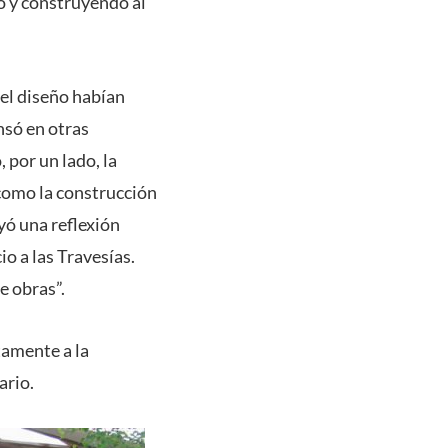
o y construyendo al
 el diseño habían
nsó en otras
 por un lado, la
como la construcción
yó una reflexión
io a las Travesías.
e obras”.
tamente a la
ario.