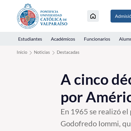
Click acá para ir directamente al contenido
Admisi
Estudiantes
Académicos
Funcionarios
Alum
Inicio
Noticias
Destacadas
A cinco dé
por Améri
En 1965 se realizó el
Godofredo Iommi, que