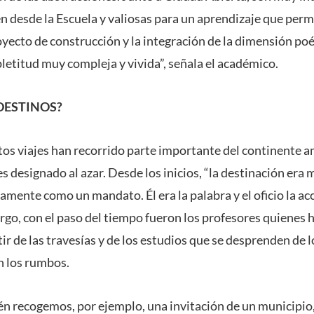
n desde la Escuela y valiosas para un aprendizaje que permi
oyecto de construcción y la integración de la dimensión poé
etitud muy compleja y vivida”, señala el académico.
DESTINOS?
stos viajes han recorrido parte importante del continente am
es designado al azar. Desde los inicios, “la destinación era 
amente como un mandato. Él era la palabra y el oficio la acc
go, con el paso del tiempo fueron los profesores quienes 
tir de las travesías y de los estudios que se desprenden de l
n los rumbos.
n recogemos, por ejemplo, una invitación de un municipio,