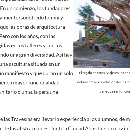
“En un comienzo, los fundadores
ipalmente Godofredo Iommi y
 que las obras de arquitectura
 Pero con los años, con las
idas en los talleres y con los
endo una gran diversidad. Así hay
una escultura situada en un
un manifiesto y que duran un solo
El regalo de estos "viajeros" es de
 tienen mayor funcionalidad,
netamente a la revelación de una i
itario o un aula para una
tiene que ser funciona
e las Travesías era llevar la experiencia a los alumnos, de
an de las abstracciones. Junto a Ciudad Abierta, son muy in