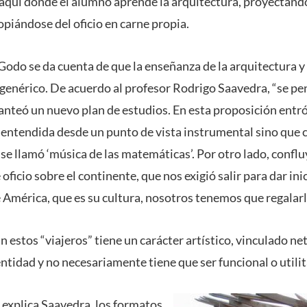
s aquí donde el alumno aprende la arquitectura, proyectand
piándose del oficio en carne propia.
Godo se da cuenta de que la enseñanza de la arquitectura y
genérico. De acuerdo al profesor Rodrigo Saavedra, “se pe
anteó un nuevo plan de estudios. En esta proposición entró,
entendida desde un punto de vista instrumental sino que 
 se llamó ‘música de las matemáticas’. Por otro lado, conflu
 oficio sobre el continente, que nos exigió salir para dar inic
e América, que es su cultura, nosotros tenemos que regalarl
n estos “viajeros” tiene un carácter artístico, vinculado ne
ntidad y no necesariamente tiene que ser funcional o utilit
 explica Saavedra, los formatos