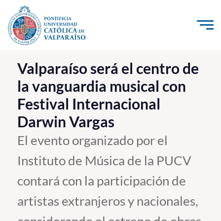
Click acá para ir directamente al contenido
La Universidad
Valparaíso será el centro de
la vanguardia musical con
Investigación, Creación e Innovación
Festival Internacional
PUCV Internacional
Darwin Vargas
Vinculación con el Medio
El evento organizado por el
Admisión
Instituto de Música de la PUCV
Pregrado
contará con la participación de
Postgrado
artistas extranjeros y nacionales,
Formación Continua