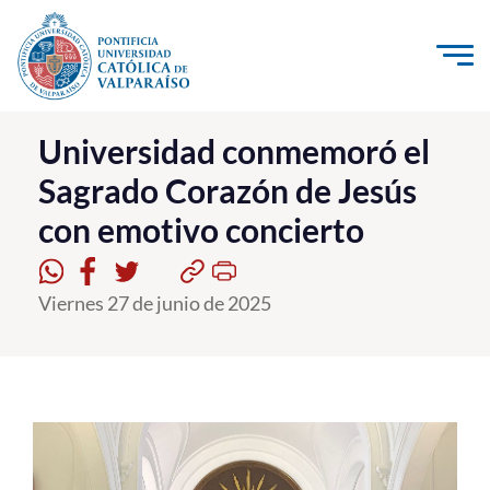
Click acá para ir directamente al contenido
La Universidad
Universidad conmemoró el
Sagrado Corazón de Jesús
Investigación, Creación e Innovación
con emotivo concierto
PUCV Internacional
Vinculación con el Medio
Viernes 27 de junio de 2025
Admisión
Pregrado
Postgrado
Formación Continua