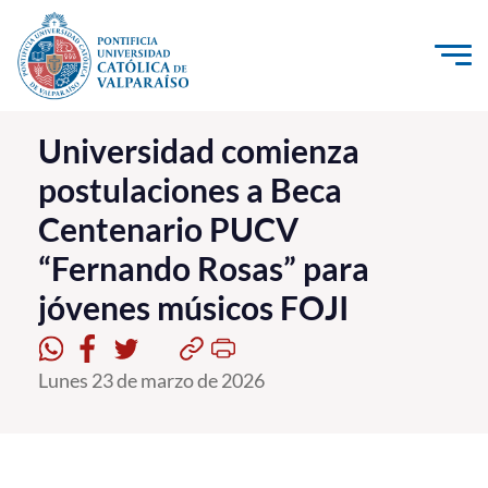
Click acá para ir directamente al contenido
La Universidad
Universidad comienza
postulaciones a Beca
Investigación, Creación e Innovación
Centenario PUCV
PUCV Internacional
“Fernando Rosas” para
Vinculación con el Medio
jóvenes músicos FOJI
Admisión
Lunes 23 de marzo de 2026
Pregrado
Postgrado
Formación Continua