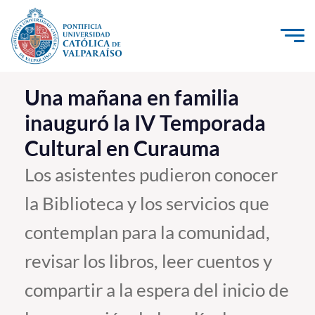
Click acá para ir directamente al contenido
La Universidad
Una mañana en familia
inauguró la IV Temporada
Investigación, Creación e Innovación
Cultural en Curauma
PUCV Internacional
Vinculación con el Medio
Los asistentes pudieron conocer
la Biblioteca y los servicios que
Admisión
contemplan para la comunidad,
Pregrado
revisar los libros, leer cuentos y
Postgrado
compartir a la espera del inicio de
Formación Continua