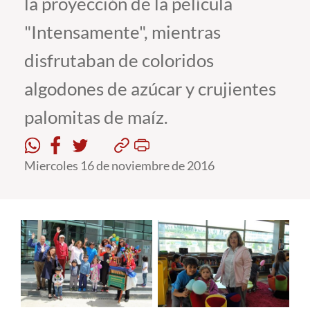
la proyección de la película
"Intensamente", mientras
Estudiantes
disfrutaban de coloridos
Académicos
algodones de azúcar y crujientes
Funcionarios
palomitas de maíz.
Alumni
Miercoles 16 de noviembre de 2016
English