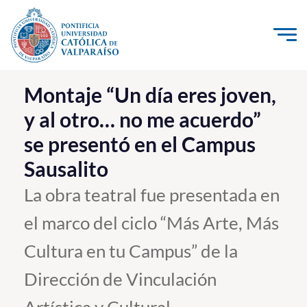
Click acá para ir directamente al contenido
La Universidad
Montaje “Un día eres joven,
y al otro… no me acuerdo”
Investigación, Creación e Innovación
se presentó en el Campus
PUCV Internacional
Sausalito
Vinculación con el Medio
La obra teatral fue presentada en
Admisión
el marco del ciclo “Más Arte, Más
Pregrado
Cultura en tu Campus” de la
Postgrado
Dirección de Vinculación
Formación Continua