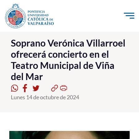
Click acá para ir directamente al contenido
La Universidad
Soprano Verónica Villarroel
ofrecerá concierto en el
Investigación, Creación e Innovación
Teatro Municipal de Viña
PUCV Internacional
del Mar
Vinculación con el Medio
Admisión
Lunes 14 de octubre de 2024
Pregrado
Postgrado
Formación Continua