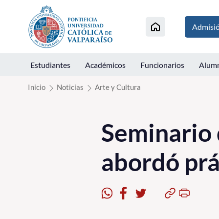
Click acá para ir directamente al contenido
Admisi
Estudiantes
Académicos
Funcionarios
Alum
Inicio
Noticias
Arte y Cultura
Seminario 
abordó prá