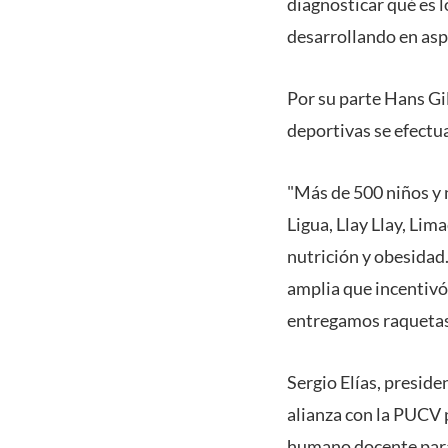
diagnosticar qué es l
desarrollando en aspe
Por su parte Hans Gil
deportivas se efectu
"Más de 500 niños y 
Ligua, Llay Llay, Li
nutrición y obesidad
amplia que incentivó l
entregamos raquetas 
Sergio Elías, preside
alianza con la PUCV 
humano docente para