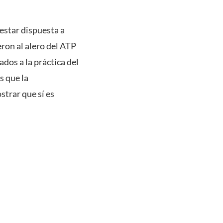
estar dispuesta a
eron al alero del ATP
ados a la práctica del
s que la
trar que sí es