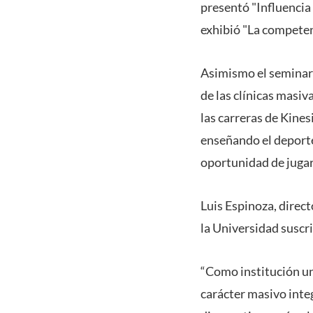
presentó "Influencia 
exhibió "La competen
Asimismo el seminari
de las clínicas masi
las carreras de Kines
enseñando el deporte
oportunidad de jugar
Luis Espinoza, direc
la Universidad suscr
“Como institución un
carácter masivo inte