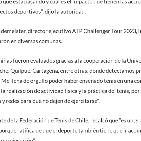
o que está pasando y cuál es el impacto que tienen las acci
ctos deportivos", dijo la autoridad.
demeister, director ejecutivo ATP Challenger Tour 2023, in
aron en diversas comunas.
niñas fueron evaluados gracias a la cooperación de la Unive
mache, Quilpué, Cartagena, entre otras, donde detectamos 
. Me llena de orgullo poder haber enseñado tenis en una co
a realización de actividad física y la práctica del tenis, por
y redes para que no dejen de ejercitarse".
nte de la Federación de Tenis de Chile, recalcó que "es un g
porque ratifica de que el deporte también tiene que ir aco
 su ejecución".