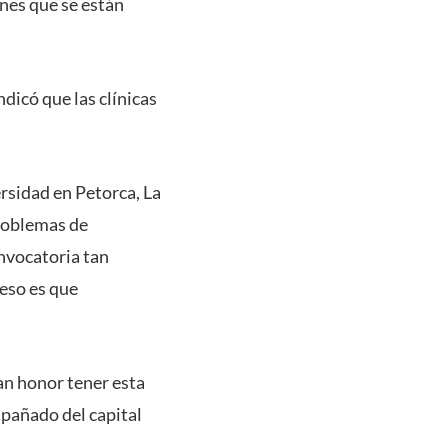
ones que se están
dicó que las clínicas
rsidad en Petorca, La
problemas de
nvocatoria tan
 eso es que
ran honor tener esta
mpañado del capital