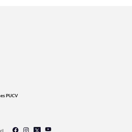
nes PUCV
cl