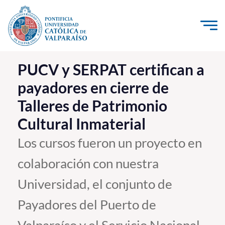
Click acá para ir directamente al contenido
La Universidad
PUCV y SERPAT certifican a
payadores en cierre de
Investigación, Creación e Innovación
Talleres de Patrimonio
PUCV Internacional
Cultural Inmaterial
Vinculación con el Medio
Los cursos fueron un proyecto en
Admisión
colaboración con nuestra
Pregrado
Universidad, el conjunto de
Postgrado
Payadores del Puerto de
Formación Continua