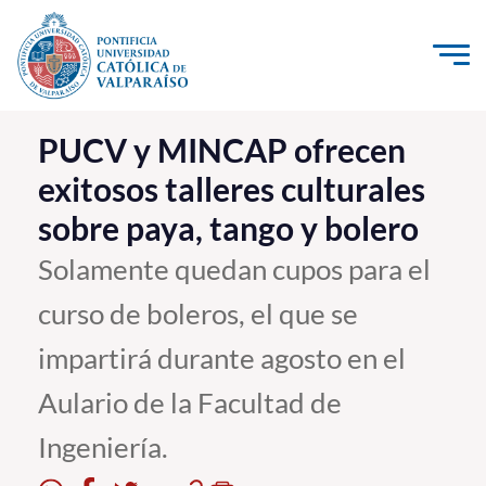
Click acá para ir directamente al contenido
La Universidad
PUCV y MINCAP ofrecen
exitosos talleres culturales
Investigación, Creación e Innovación
sobre paya, tango y bolero
PUCV Internacional
Vinculación con el Medio
Solamente quedan cupos para el
curso de boleros, el que se
Admisión
impartirá durante agosto en el
Pregrado
Aulario de la Facultad de
Postgrado
Ingeniería.
Formación Continua