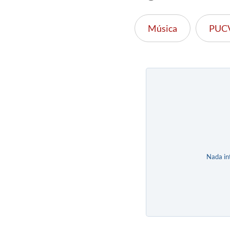
Música
PUC
Nada in