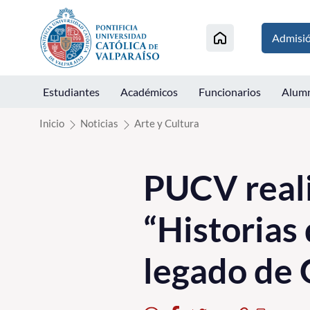
Click acá para ir directamente al contenido
Admisi
Estudiantes
Académicos
Funcionarios
Alum
Inicio
Noticias
Arte y Cultura
PUCV reali
“Historias
legado de 