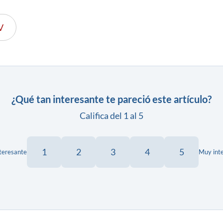
V
¿Qué tan interesante te pareció este artículo?
Califica del 1 al 5
1
2
3
4
5
teresante
Muy int