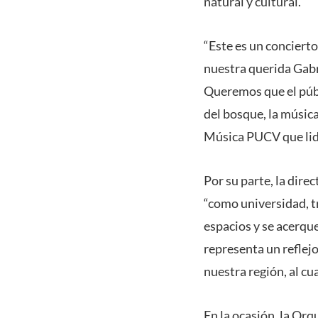
natural y cultural.
“Este es un concierto
nuestra querida Gabr
Queremos que el públi
del bosque, la música
Música PUCV que lid
Por su parte, la dire
“como universidad, t
espacios y se acerque
representa un reflej
nuestra región, al c
En la ocasión, la Or