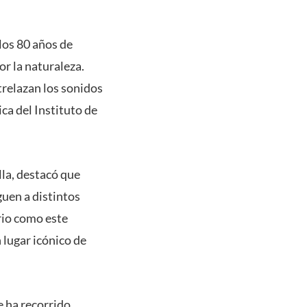
 los 80 años de
r la naturaleza.
trelazan los sonidos
ca del Instituto de
lla, destacó que
guen a distintos
ario como este
 lugar icónico de
ue ha recorrido