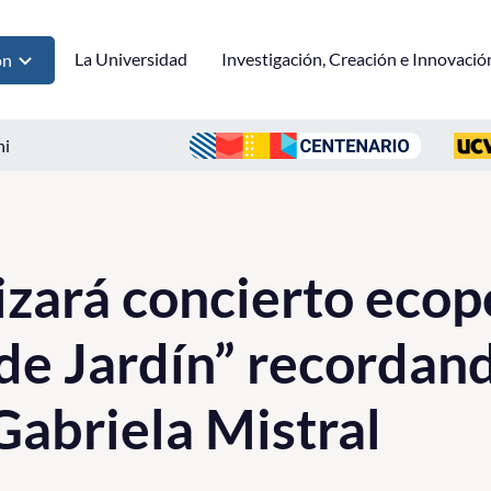
La Universidad
Investigación, Creación e Innovació
ón
ni
zará concierto ecop
 de Jardín” recordand
Gabriela Mistral