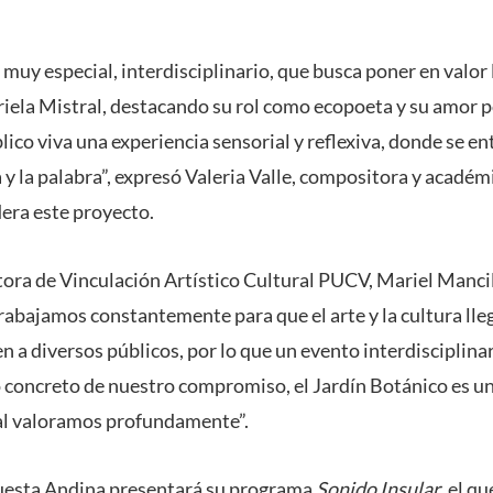
 muy especial, interdisciplinario, que busca poner en valor
iela Mistral, destacando su rol como ecopoeta y su amor po
co viva una experiencia sensorial y reflexiva, donde se en
 y la palabra”, expresó Valeria Valle, compositora y académi
era este proyecto.
ctora de Vinculación Artístico Cultural PUCV, Mariel Manci
rabajamos constantemente para que el arte y la cultura lle
n a diversos públicos, por lo que un evento interdisciplin
o concreto de nuestro compromiso, el Jardín Botánico es un
ual valoramos profundamente”.
questa Andina presentará su programa
Sonido Insular
, el q