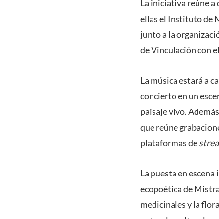
La iniciativa reúne a
ellas el Instituto de
junto a la organizaci
de Vinculación con e
La música estará a c
concierto en un escen
paisaje vivo. Además,
que reúne grabacione
plataformas de
stre
La puesta en escena i
ecopoética de Mistral
medicinales y la flor