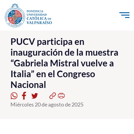
Click acá para ir directamente al contenido
La Universidad
PUCV participa en
inauguración de la muestra
Investigación, Creación e Innovación
“Gabriela Mistral vuelve a
PUCV Internacional
Italia” en el Congreso
Vinculación con el Medio
Nacional
Admisión
Miércoles 20 de agosto de 2025
Pregrado
Postgrado
Formación Continua