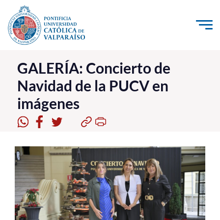
Click acá para ir directamente al contenido
La Universidad
GALERÍA: Concierto de
Navidad de la PUCV en
Investigación, Creación e Innovación
imágenes
PUCV Internacional
Vinculación con el Medio
Admisión
Pregrado
Postgrado
Formación Continua