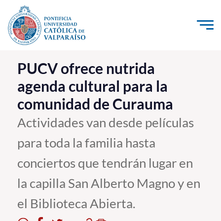
Click acá para ir directamente al contenido
La Universidad
PUCV ofrece nutrida
agenda cultural para la
Investigación, Creación e Innovación
comunidad de Curauma
PUCV Internacional
Vinculación con el Medio
Actividades van desde películas
para toda la familia hasta
Admisión
conciertos que tendrán lugar en
Pregrado
la capilla San Alberto Magno y en
Postgrado
el Biblioteca Abierta.
Formación Continua