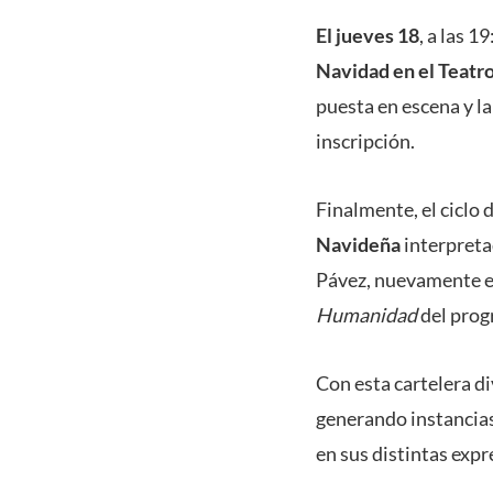
El jueves 18
, a las 
Navidad en el Teatr
puesta en escena y la
inscripción.
Finalmente, el ciclo 
Navideña
interpreta
Pávez, nuevamente e
Humanidad
del pro
Con esta cartelera di
generando instancias
en sus distintas expr