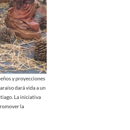
deños y proyecciones
araíso dará vida a un
iago. La iniciativa
promover la