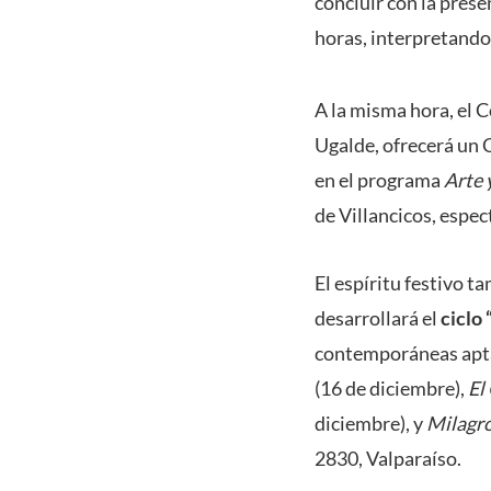
concluir con la pres
horas, interpretando
A la misma hora, el 
Ugalde, ofrecerá un
en el programa
Arte 
de Villancicos, espec
El espíritu festivo t
desarrollará el
ciclo
contemporáneas aptas
(16 de diciembre),
El
diciembre), y
Milagro
2830, Valparaíso.