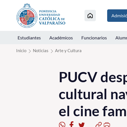
Click acá para ir directamente al contenido
Admisi
Estudiantes
Académicos
Funcionarios
Alum
Inicio
Noticias
Arte y Cultura
PUCV desp
cultural n
el cine fam