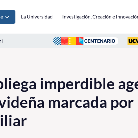
La Universidad
Investigación, Creación e Innovació
ón
ni
liega imperdible ag
avideña marcada por 
iliar