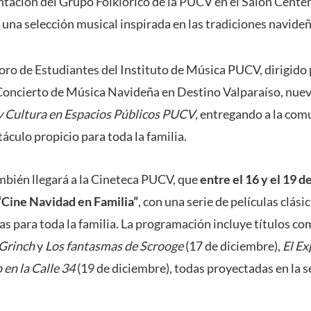
entación del Grupo Folklórico de la PUCV en el Salón Centen
 una selección musical inspirada en las tradiciones navide
Coro de Estudiantes del Instituto de Música PUCV, dirigido
 Concierto de Música Navideña en Destino Valparaíso, n
y Cultura en Espacios Públicos PUCV
, entregando a la com
táculo propicio para toda la familia.
ambién llegará a la Cineteca PUCV, que
entre el 16 y el 19 
 “Cine Navidad en Familia”
, con una serie de películas clásic
 para toda la familia. La programación incluye títulos c
 Grinch
y
Los fantasmas de Scrooge
(17 de diciembre),
El Ex
 en la Calle 34
(19 de diciembre), todas proyectadas en la s