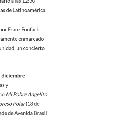
ario a las 12:30
ñas de Latinoamérica.
 por Franz Fonfach
uevamente enmarcado
unidad, un concierto
de diciembre
as y
omo
Mi Pobre Angelito
preso Polar
(18 de
ede de Avenida Brasil