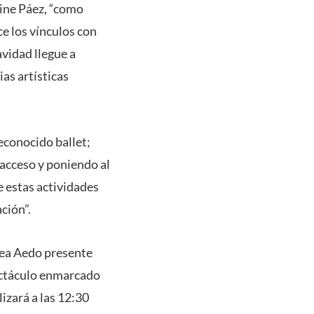
line Páez, “como
e los vínculos con
vidad llegue a
ias artísticas
econocido ballet;
 acceso y poniendo al
e estas actividades
ción”.
rea Aedo presente
pectáculo enmarcado
lizará a las 12:30