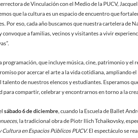
errectora de Vinculación con el Medio de la PUCV, Jacque
mos que la cultura es un espacio de encuentro que fortalec
. Por eso, cada año buscamos que nuestra cartelera de Na
y convoque a familias, vecinos y visitantes a vivir experienc
vas”.
a programación, que incluye música, cine, patrimonio y el r
omiso por acercar el arte a la vida cotidiana, ampliando el
el talento de nuestros elencos y estudiantes. Esperamos qu
 para compartir, celebrar y encontrarnos en torno a la crea
el
sábado 6 de diciembre
, cuando la Escuela de Ballet And
anueces
, la tradicional obra de Piotr Ilich Tchaikovsky, es
y Cultura en Espacios Públicos PUCV
. El espectáculo se rea