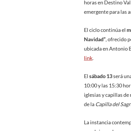
horas en Destino Val
emergente para las a
El ciclo continúa el
m
Navidad”
, ofrecido 
ubicada en Antonio Be
link
.
El
sábado 13
será una
10:00 y las 15:30 hor
iglesias y capillas d
de la
Capilla del Sag
La instancia contemp