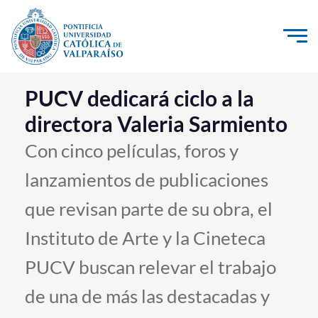
Click acá para ir directamente al contenido
La Universidad
PUCV dedicará ciclo a la
directora Valeria Sarmiento
Investigación, Creación e Innovación
PUCV Internacional
Con cinco películas, foros y
Vinculación con el Medio
lanzamientos de publicaciones
que revisan parte de su obra, el
Admisión
Instituto de Arte y la Cineteca
Pregrado
PUCV buscan relevar el trabajo
Postgrado
de una de más las destacadas y
Formación Continua