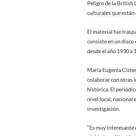
Peligro de la British
culturales que están
El material fue tras
consiste en un
disco 
desde el año 1930 a 
María Eugenia Cister
colaborar con otras i
histórica. El periódi
nivel local, nacional
investigación.
“Es muy interesante 