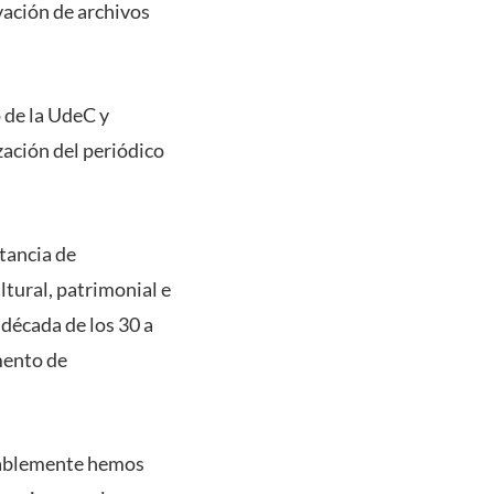
rvación de archivos
 de la UdeC y
zación del periódico
tancia de
ltural, patrimonial e
 década de los 30 a
umento de
obablemente hemos