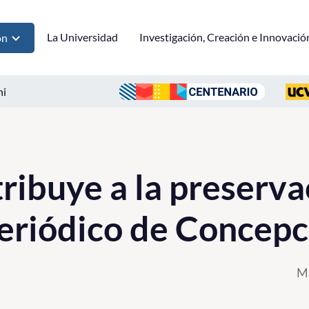
La Universidad
Investigación, Creación e Innovació
ón
ni
ibuye a la preserva
periódico de Concep
Mi