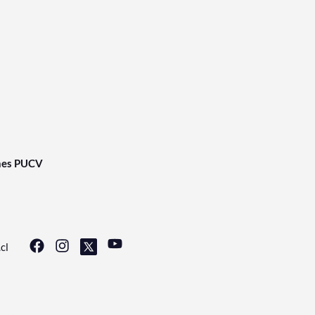
nes PUCV
cl