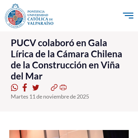
Click acá para ir directamente al contenido
La Universidad
PUCV colaboró en Gala
Lírica de la Cámara Chilena
Investigación, Creación e Innovación
de la Construcción en Viña
PUCV Internacional
del Mar
Vinculación con el Medio
Admisión
Martes 11 de noviembre de 2025
Pregrado
Postgrado
Formación Continua