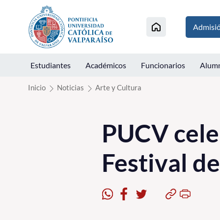
Click acá para ir directamente al contenido
Admisi
Estudiantes
Académicos
Funcionarios
Alum
Inicio
Noticias
Arte y Cultura
PUCV celeb
Festival d