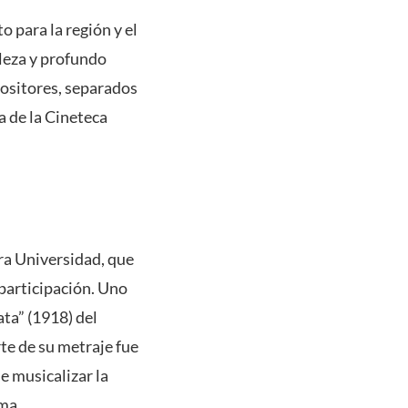
 para la región y el
lleza y profundo
ositores, separados
 de la Cineteca
ra Universidad, que
 participación. Uno
ata” (1918) del
te de su metraje fue
e musicalizar la
ma.