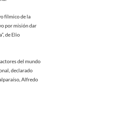
o fílmico de la
vo por misión dar
”, de Elio
os actores del mundo
ional, declarado
alparaíso, Alfredo