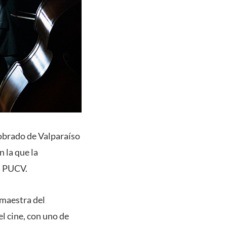
cobrado de Valparaíso
n la que la
ra PUCV.
a maestra del
l cine, con uno de