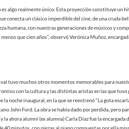
es algo realmente único. Esta proyección constituye un hito
ue conecta un clásico imperdible del cine, de una cruda be
leza humana, con nuestras generaciones de músicos y comp
 menos que cien años”, observó Verónica Muñoz, encargada
stival tuvo muchos otros momentos memorables para nuest
miso con la cultura y las distintas aristas en las que tuvo
la noche inaugural, en la que se reestrenó “La gota escarl
no John Ford. La obra se había dado por perdida, pero par
y la ahora alumni (ex alumna) Carla Díaz fue la encargada d
e 40 minutos, con piezas al piano compuestas por ella mis