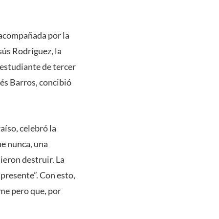
e acompañada por la
sús Rodríguez, la
 estudiante de tercer
és Barros, concibió
íso, celebró la
ue nunca, una
ieron destruir. La
 presente”. Con esto,
lme pero que, por