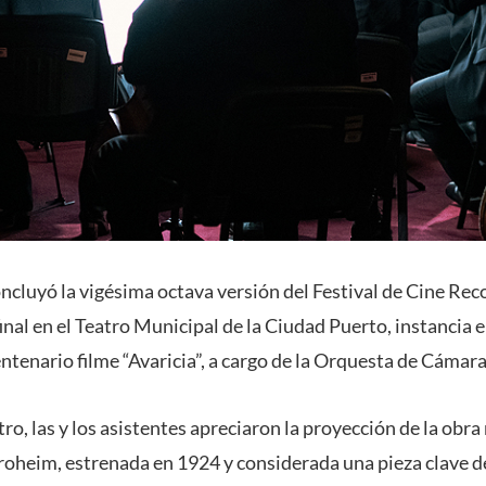
ncluyó la vigésima octava versión del Festival de Cine Re
inal en el Teatro Municipal de la Ciudad Puerto, instancia e
entenario filme “Avaricia”, a cargo de la Orquesta de Cáma
atro, las y los asistentes apreciaron la proyección de la obr
troheim, estrenada en 1924 y considerada una pieza clave de