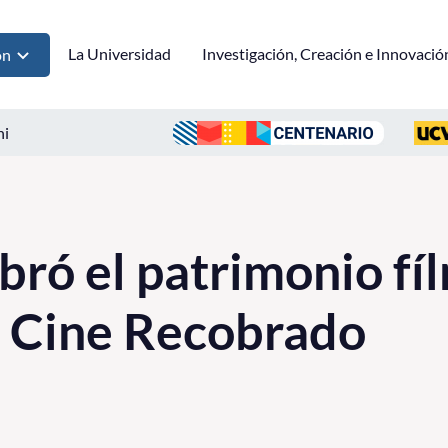
La Universidad
Investigación, Creación e Innovació
ón
ni
ró el patrimonio fíl
e Cine Recobrado