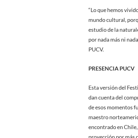
“Lo que hemos vivido 
mundo cultural, porq
estudio de la natura
por nada más ni nada
PUCV.
PRESENCIA PUCV
Esta versión del Fe
dan cuenta del compro
de esos momentos fue 
maestro norteamerica
encontrado en Chile, 
proyección por más d