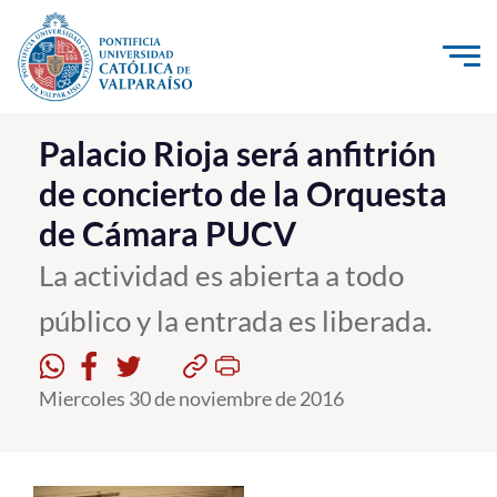
Click acá para ir directamente al contenido
La Universidad
Palacio Rioja será anfitrión
de concierto de la Orquesta
Investigación, Creación e Innovación
de Cámara PUCV
PUCV Internacional
Vinculación con el Medio
La actividad es abierta a todo
público y la entrada es liberada.
Admisión
Miercoles 30 de noviembre de 2016
Pregrado
Postgrado
Formación Continua