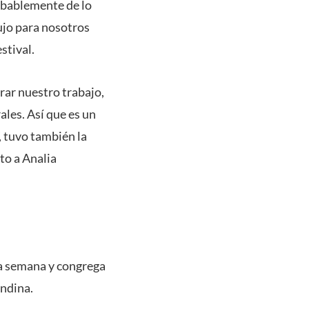
robablemente de lo
lujo para nosotros
stival.
ar nuestro trabajo,
les. Así que es un
, tuvo también la
to a Analia
a semana y congrega
andina.