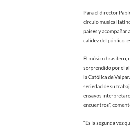
Para el director Pabl
círculo musical lati
países y acompañar a
calidez del público, 
El músico brasilero,
sorprendido por el al
la Católica de Valpar
seriedad de su trabaj
ensayos interpretaro
encuentros”, coment
“Es la segunda vez q