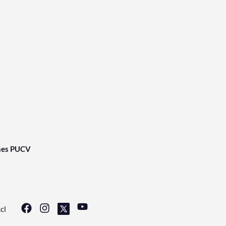
nes PUCV
cl