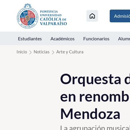
Click acá para ir directamente al contenido
Admisi
Estudiantes
Académicos
Funcionarios
Alum
Inicio
Noticias
Arte y Cultura
Orquesta 
en renombr
Mendoza
La agrupación musical