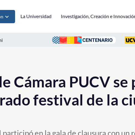
La Universidad
Investigación, Creación e Innovació
ón
ni
de Cámara PUCV se 
ado festival de la c
 participó en la gala de clausura con un 