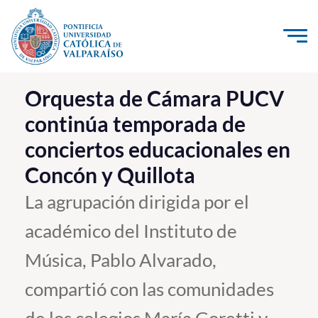
Click acá para ir directamente al contenido
La Universidad
Orquesta de Cámara PUCV
continúa temporada de
Investigación, Creación e Innovación
conciertos educacionales en
PUCV Internacional
Concón y Quillota
Vinculación con el Medio
La agrupación dirigida por el
Admisión
académico del Instituto de
Pregrado
Música, Pablo Alvarado,
Postgrado
compartió con las comunidades
Formación Continua