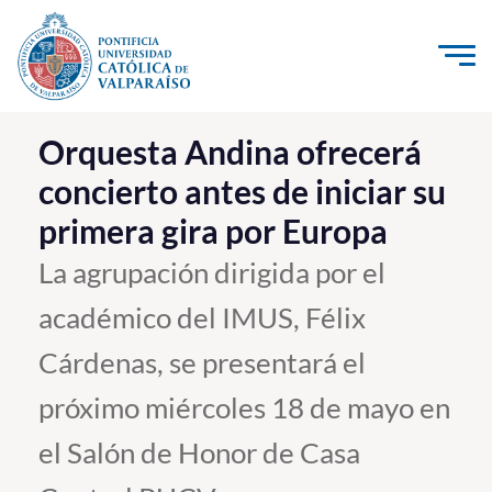
Click acá para ir directamente al contenido
La Universidad
Orquesta Andina ofrecerá
concierto antes de iniciar su
Investigación, Creación e Innovación
primera gira por Europa
PUCV Internacional
Vinculación con el Medio
La agrupación dirigida por el
académico del IMUS, Félix
Admisión
Cárdenas, se presentará el
Pregrado
próximo miércoles 18 de mayo en
Postgrado
el Salón de Honor de Casa
Formación Continua