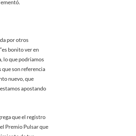
plementó.
da por otros
 “es bonito ver en
a, lo que podríamos
 que son referencia
ento nuevo, que
ue estamos apostando
rega que el registro
 el Premio Pulsar que