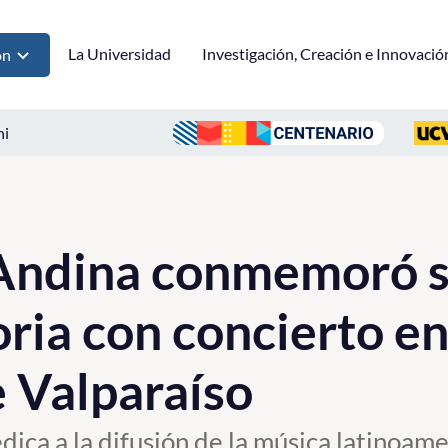
La Universidad
Investigación, Creación e Innovació
ón
ni
Andina conmemoró s
oria con concierto en
e Valparaíso
edica a la difusión de la música latinoam