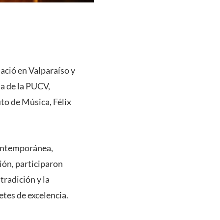
ació en Valparaíso y
na de la PUCV,
to de Música, Félix
contemporánea,
ión, participaron
tradición y la
etes de excelencia.