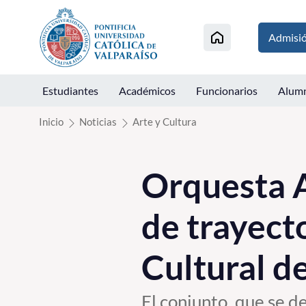
Click acá para ir directamente al contenido
Admisi
Estudiantes
Académicos
Funcionarios
Alum
Inicio
Noticias
Arte y Cultura
Orquesta 
de trayect
Cultural d
El conjunto, que se d