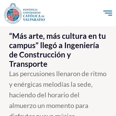
Click acá para ir directamente al contenido
La Universidad
“Más arte, más cultura en tu
campus” llegó a Ingeniería
Investigación, Creación e Innovación
de Construcción y
PUCV Internacional
Transporte
Vinculación con el Medio
Las percusiones llenaron de ritmo
Admisión
y enérgicas melodías la sede,
Pregrado
haciendo del horario del
Postgrado
almuerzo un momento para
Formación Continua