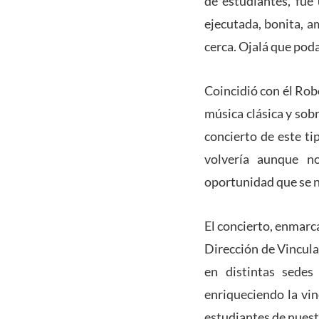
de estudiantes, fue
ejecutada, bonita, a
cerca. Ojalá que poda
Coincidió con él Rob
música clásica y sob
concierto de este ti
volvería aunque no
oportunidad que se n
El concierto, enmarc
Dirección de Vinculac
en distintas sedes
enriqueciendo la vin
estudiantes de nuest