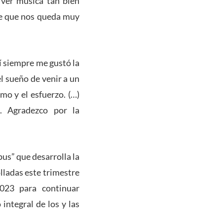
 ver música tan bien
rte que nos queda muy
í siempre me gustó la
l sueño de venir a un
mo y el esfuerzo. (…)
o. Agradezco por la
us” que desarrolla la
olladas este trimestre
2023 para continuar
integral de los y las