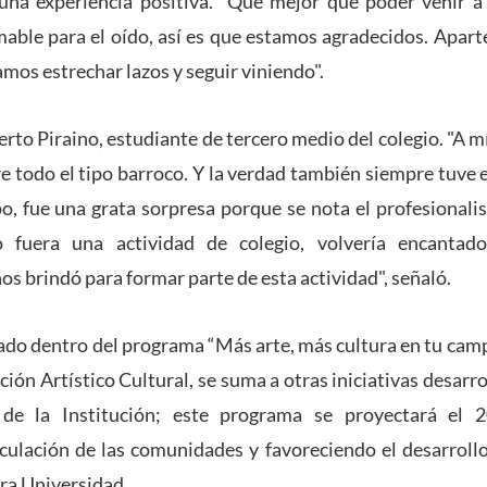
 una experiencia positiva. “Qué mejor que poder venir a
mable para el oído, así es que estamos agradecidos. Apa
mos estrechar lazos y seguir viniendo".
erto Piraino, estudiante de tercero medio del colegio. "A m
re todo el tipo barroco. Y la verdad también siempre tuve e
po, fue una grata sorpresa porque se nota el profesionalis
 fuera una actividad de colegio, volvería encantad
os brindó para formar parte de esta actividad", señaló.
ado dentro del programa “Más arte, más cultura en tu camp
ión Artístico Cultural, se suma a otras iniciativas desarr
 de la Institución; este programa se proyectará el 
culación de las comunidades y favoreciendo el desarrollo 
ra Universidad.