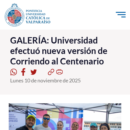
Click acá para ir directamente al contenido
La Universidad
GALERÍA: Universidad
efectuó nueva versión de
Investigación, Creación e Innovación
Corriendo al Centenario
PUCV Internacional
Vinculación con el Medio
Lunes 10 de noviembre de 2025
Admisión
Pregrado
Postgrado
Formación Continua