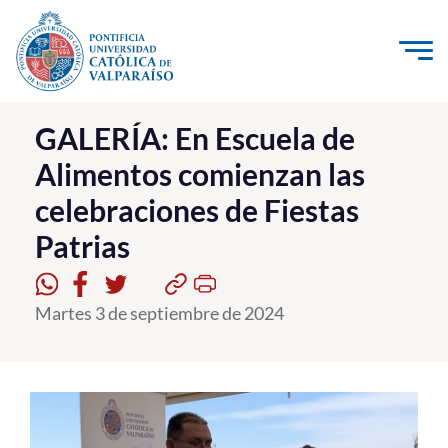
Click acá para ir directamente al contenido
La Universidad
GALERÍA: En Escuela de
Alimentos comienzan las
Investigación, Creación e Innovación
celebraciones de Fiestas
PUCV Internacional
Patrias
Vinculación con el Medio
Admisión
Martes 3 de septiembre de 2024
Pregrado
Postgrado
Formación Continua