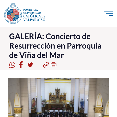
Click acá para ir directamente al contenido
La Universidad
GALERÍA: Concierto de
Resurrección en Parroquia
Investigación, Creación e Innovación
de Viña del Mar
PUCV Internacional
Vinculación con el Medio
Admisión
Pregrado
Postgrado
Formación Continua