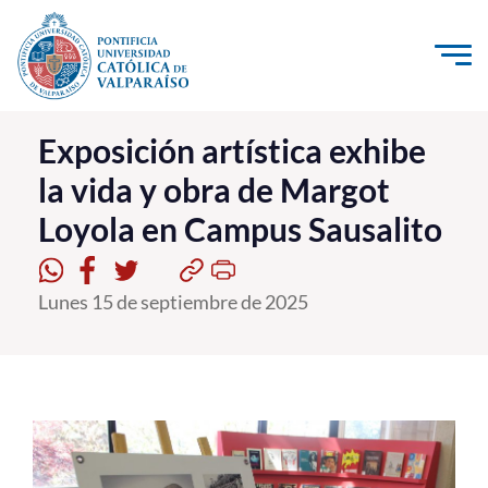
Click acá para ir directamente al contenido
La Universidad
Exposición artística exhibe
la vida y obra de Margot
Investigación, Creación e Innovación
Loyola en Campus Sausalito
PUCV Internacional
Vinculación con el Medio
Lunes 15 de septiembre de 2025
Admisión
Pregrado
Postgrado
Formación Continua