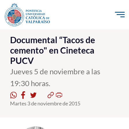
Click acá para ir directamente al contenido
La Universidad
Documental “Tacos de
cemento" en Cineteca
Investigación, Creación e Innovación
PUCV
PUCV Internacional
Vinculación con el Medio
Jueves 5 de noviembre a las
19:30 horas.
Admisión
Martes 3 de noviembre de 2015
Pregrado
Postgrado
Formación Continua