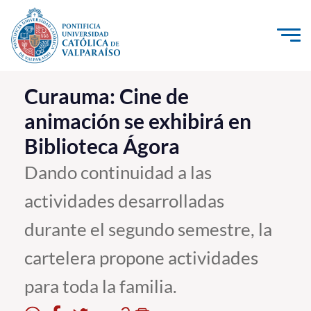
Click acá para ir directamente al contenido
La Universidad
Curauma: Cine de
animación se exhibirá en
Investigación, Creación e Innovación
Biblioteca Ágora
PUCV Internacional
Vinculación con el Medio
Dando continuidad a las
actividades desarrolladas
Admisión
durante el segundo semestre, la
Pregrado
cartelera propone actividades
Postgrado
para toda la familia.
Formación Continua