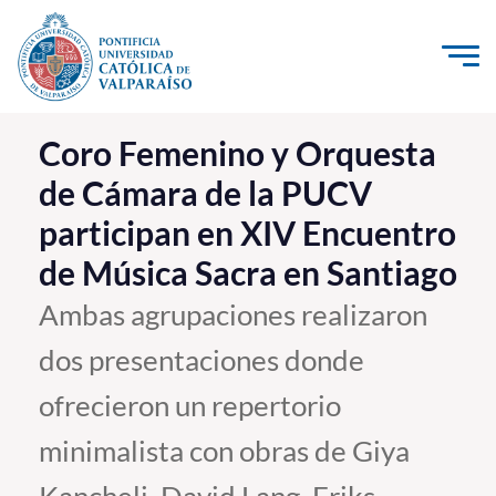
Click acá para ir directamente al contenido
La Universidad
Coro Femenino y Orquesta
de Cámara de la PUCV
Investigación, Creación e Innovación
participan en XIV Encuentro
PUCV Internacional
de Música Sacra en Santiago
Vinculación con el Medio
Ambas agrupaciones realizaron
Admisión
dos presentaciones donde
Pregrado
ofrecieron un repertorio
Postgrado
minimalista con obras de Giya
Formación Continua