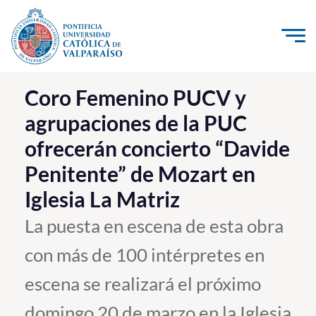
Click acá para ir directamente al contenido
La Universidad
Coro Femenino PUCV y
agrupaciones de la PUC
Investigación, Creación e Innovación
ofrecerán concierto “Davide
PUCV Internacional
Penitente” de Mozart en
Vinculación con el Medio
Iglesia La Matriz
Admisión
La puesta en escena de esta obra
con más de 100 intérpretes en
Pregrado
escena se realizará el próximo
Postgrado
Formación Continua
domingo 20 de marzo en la Iglesia