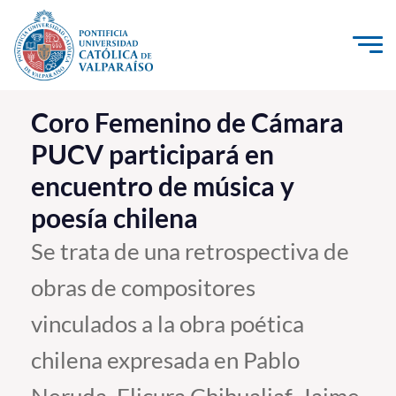
Click acá para ir directamente al contenido
La Universidad
Coro Femenino de Cámara
PUCV participará en
Investigación, Creación e Innovación
encuentro de música y
PUCV Internacional
poesía chilena
Vinculación con el Medio
Se trata de una retrospectiva de
Admisión
obras de compositores
Pregrado
vinculados a la obra poética
Postgrado
chilena expresada en Pablo
Formación Continua