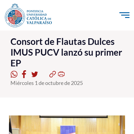
Click acá para ir directamente al contenido
La Universidad
Consort de Flautas Dulces
IMUS PUCV lanzó su primer
Investigación, Creación e Innovación
EP
PUCV Internacional
Vinculación con el Medio
Miércoles 1 de octubre de 2025
Admisión
Pregrado
Postgrado
Formación Continua