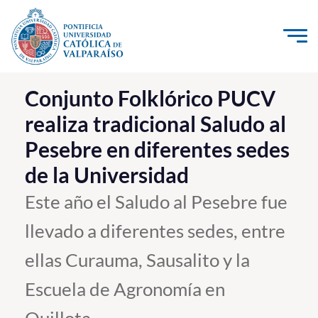
Click acá para ir directamente al contenido
La Universidad
Conjunto Folklórico PUCV
realiza tradicional Saludo al
Investigación, Creación e Innovación
Pesebre en diferentes sedes
PUCV Internacional
de la Universidad
Vinculación con el Medio
Este año el Saludo al Pesebre fue
Admisión
llevado a diferentes sedes, entre
Pregrado
ellas Curauma, Sausalito y la
Postgrado
Escuela de Agronomía en
Formación Continua