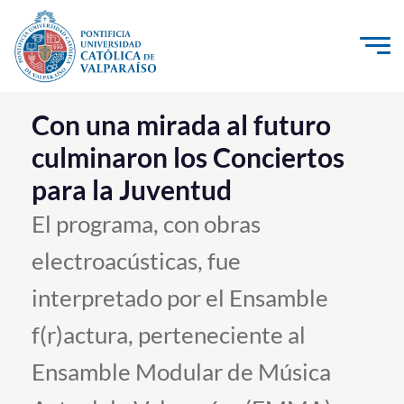
Click acá para ir directamente al contenido
La Universidad
Con una mirada al futuro
culminaron los Conciertos
Investigación, Creación e Innovación
para la Juventud
PUCV Internacional
Vinculación con el Medio
El programa, con obras
electroacústicas, fue
Admisión
interpretado por el Ensamble
Pregrado
f(r)actura, perteneciente al
Postgrado
Ensamble Modular de Música
Formación Continua