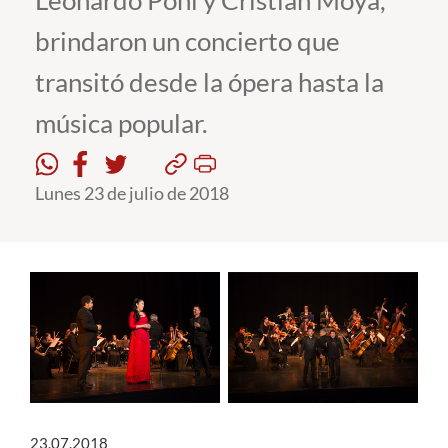
Leonardo Pohl y Cristian Moya,
brindaron un concierto que
Estudiantes
transitó desde la ópera hasta la
Académicos
música popular.
Funcionarios
Alumni
Lunes 23 de julio de 2018
English
23.07.2018