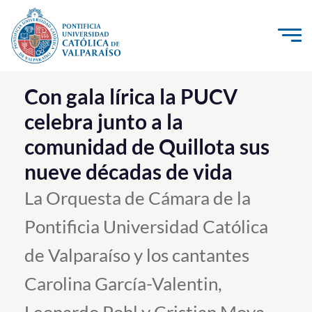
Click acá para ir directamente al contenido
La Universidad
Con gala lírica la PUCV
celebra junto a la
Investigación, Creación e Innovación
comunidad de Quillota sus
PUCV Internacional
nueve décadas de vida
Vinculación con el Medio
La Orquesta de Cámara de la
Admisión
Pontificia Universidad Católica
Pregrado
de Valparaíso y los cantantes
Postgrado
Carolina García-Valentin,
Formación Continua