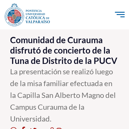
Click acá para ir directamente al contenido
La Universidad
Comunidad de Curauma
disfrutó de concierto de la
Investigación, Creación e Innovación
Tuna de Distrito de la PUCV
PUCV Internacional
Vinculación con el Medio
La presentación se realizó luego
de la misa familiar efectuada en
Admisión
la Capilla San Alberto Magno del
Pregrado
Campus Curauma de la
Postgrado
Universidad.
Formación Continua