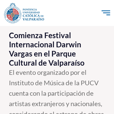
Click acá para ir directamente al contenido
La Universidad
Comienza Festival
Internacional Darwin
Investigación, Creación e Innovación
Vargas en el Parque
PUCV Internacional
Cultural de Valparaíso
Vinculación con el Medio
El evento organizado por el
Admisión
Instituto de Música de la PUCV
Pregrado
cuenta con la participación de
Postgrado
artistas extranjeros y nacionales,
Formación Continua