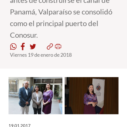
antes de construirse el canal de
Panamá, Valparaíso se consolidó
Estudiantes
como el principal puerto del
Académicos
Conosur.
Funcionarios
Alumni
Viernes 19 de enero de 2018
English
19.01.2017