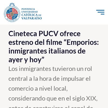
Click acá para ir directamente al contenido
La Universidad
Cineteca PUCV ofrece
estreno del filme “Emporios:
Investigación, Creación e Innovación
inmigrantes italianos de
PUCV Internacional
ayer y hoy”
Vinculación con el Medio
Los inmigrantes tuvieron un rol
Admisión
central a la hora de impulsar el
Pregrado
comercio a nivel local,
Postgrado
considerando que en el siglo XIX,
Formación Continua