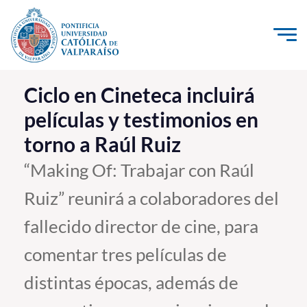
Click acá para ir directamente al contenido
La Universidad
Ciclo en Cineteca incluirá
películas y testimonios en
Investigación, Creación e Innovación
torno a Raúl Ruiz
PUCV Internacional
Vinculación con el Medio
“Making Of: Trabajar con Raúl
Ruiz” reunirá a colaboradores del
Admisión
fallecido director de cine, para
Pregrado
comentar tres películas de
Postgrado
distintas épocas, además de
Formación Continua