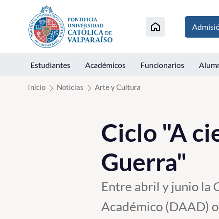
Click acá para ir directamente al contenido
Admisi
Estudiantes
Académicos
Funcionarios
Alum
Inicio
Noticias
Arte y Cultura
Ciclo "A ci
Guerra"
Entre abril y junio l
Académico (DAAD) ofr