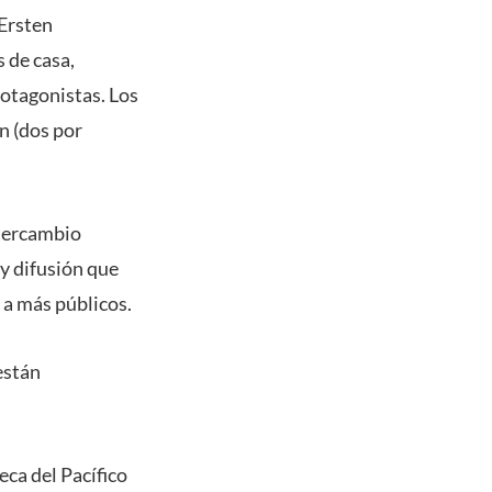
 Ersten
 de casa,
rotagonistas. Los
ón (dos por
ntercambio
 y difusión que
d a más públicos.
están
eca del Pacífico