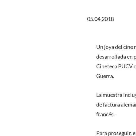
05.04.2018
Un joya del cine 
desarrollada en p
Cineteca PUCV co
Guerra.
La muestra inclu
de factura aleman
francés.
Para proseguir, e