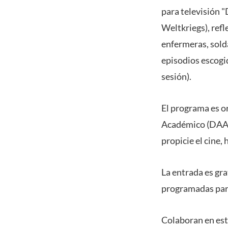
para televisión 
Weltkriegs), refl
enfermeras, sold
episodios escogid
sesión).
El programa es o
Académico (DAAD) 
propicie el cine,
La entrada es gra
programadas para
Colaboran en esta