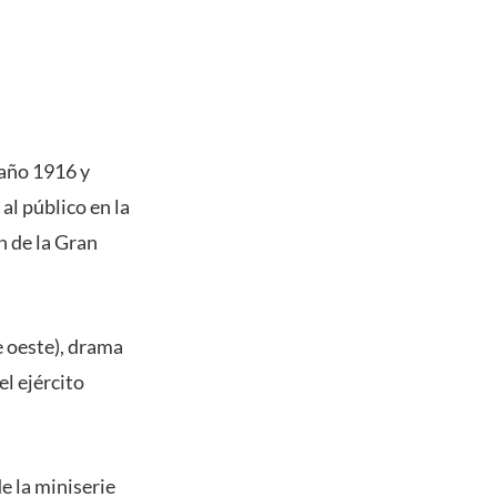
 año 1916 y
al público en la
n de la Gran
 oeste), drama
l ejército
de la miniserie